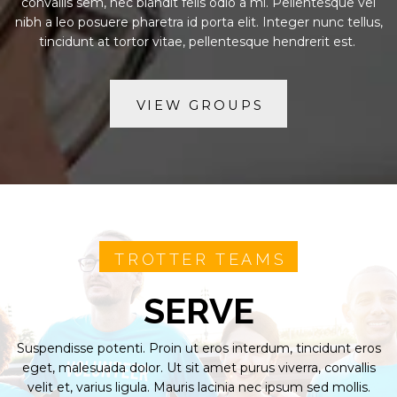
convallis sem, nec blandit felis odio a mi. Pellentesque vel
nibh a leo posuere pharetra id porta elit. Integer nunc tellus,
tincidunt at tortor vitae, pellentesque hendrerit est.
VIEW GROUPS
TROTTER TEAMS
SERVE
Suspendisse potenti. Proin ut eros interdum, tincidunt eros
eget, malesuada dolor. Ut sit amet purus viverra, convallis
velit et, varius ligula. Mauris lacinia nec ipsum sed mollis.