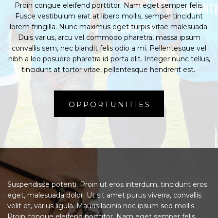
Proin congue eleifend porttitor. Nam eget semper felis.
Fusce vestibulum erat at libero mollis, semper tincidunt
lorem fringilla. Nunc maximus eget turpis vitae malesuada.
Duis varius, arcu vel commodo pharetra, massa ipsum
convallis sem, nec blandit felis odio a mi. Pellentesque vel
nibh a leo posuere pharetra id porta elit. Integer nunc tellus,
tincidunt at tortor vitae, pellentesque hendrerit est.
OPPORTUNITIES
Suspendisse potenti. Proin ut eros interdum, tincidunt eros
eget, malesuada dolor. Ut sit amet purus viverra, convallis
velit et, varius ligula. Mauris lacinia nec ipsum sed mollis.
Proin congue eleifend porttitor. Nam eget semper felis.